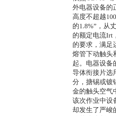
外电器设备的
高度不超越
10
的
1.8%
”，从
的额定电流
Irt
的要求，满足
熔管下动触头
起。电器设备
导体衔接片选
分，搪锡或镀
金的触头空气
该次作业中设
却发生了严峻