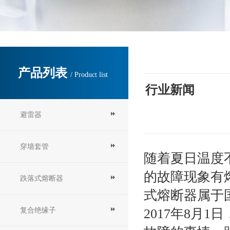
产品列表
/ Product list
行业新闻
避雷器
穿墙套管
随着夏日温度
的故障现象有
跌落式熔断器
式熔断器属于
复合绝缘子
2017
年
8
月
1
日