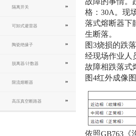
故障的事情。
隔离开关
格：
30A
。现
落式熔断器下
可卸式避雷器
生断落。
图
3
烧损的
跌
陶瓷绝缘子
经现场作业人
脱离器/计数器
故障相跌落
式
图
4
红外成像
限流熔断器
高压真空断路器
依照
GB763
《