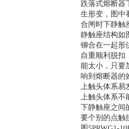
跌落
式熔断器
生形变，图中
合闸时下静触
静触座结构如
铆合在一起形
自重顺利脱扣
能太小，只要
响到熔断器的
上触头体系易
上触头体系不
下静触座之间
要个别的点触
图
5PRWG1-10