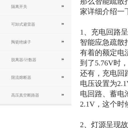
那么智能
疏散
隔离开关
家详细介绍一
可卸式避雷器
1
、充电回路
智能应急
疏散
陶瓷绝缘子
有着的额定电
脱离器/计数器
到了
5.76V
时
还有，充电回
限流熔断器
电压设置为
2.
电回路、蓄电
高压真空断路器
2.1V
，这个时
2
、灯源呈现